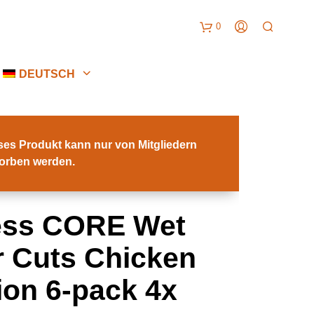
0
W
DEUTSCH
a
r
ses Produkt kann nur von Mitgliedern
orben werden.
DER CUTS
e
n
ess CORE Wet
k
r Cuts Chicken
o
ion 6-pack 4x
r