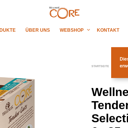
DUKTE
ÜBER UNS
WEBSHOP
KONTAKT
Die
erw
STARTSEITE
/
WET TEN
Welln
Tende
Select