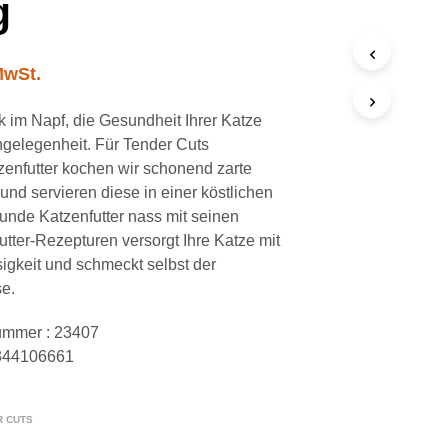
g
b
MwSt.
im Napf, die Gesundheit Ihrer Katze
gelegenheit. Für Tender Cuts
tzenfutter kochen wir schonend zarte
und servieren diese in einer köstlichen
nde Katzenfutter nass mit seinen
futter-Rezepturen versorgt Ihre Katze mit
igkeit und schmeckt selbst der
se.
nummer : 23407
344106661
R CUTS