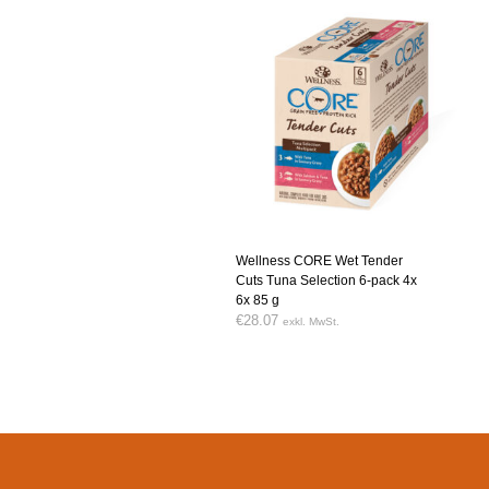
Wellness CORE Wet Tender
Cuts Tuna Selection 6-pack 4x
6x 85 g
€
28.07
exkl. MwSt.
WEITERLESEN