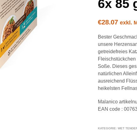
6x 85 
€
28.07
exkl. 
Bester Geschmack 
unsere Herzensan
getreidefreies Ka
Fleischstückchen 
Soße. Dieses gesu
natürlichen Allein
ausreichend Flüss
heikelsten Fellna
Malanico artikel
EAN code : 0076
KATEGORIE:
WET TENDE